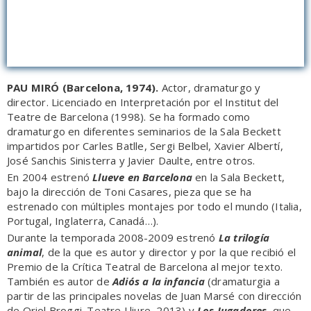
PAU MIRÓ (Barcelona, 1974).
Actor, dramaturgo y
director. Licenciado en Interpretación por el Institut del
Teatre de Barcelona (1998). Se ha formado como
dramaturgo en diferentes seminarios de la Sala Beckett
impartidos por Carles Batlle, Sergi Belbel, Xavier Albertí,
José Sanchis Sinisterra y Javier Daulte, entre otros.
En 2004 estrenó
Llueve en Barcelona
en la Sala Beckett,
bajo la dirección de Toni Casares, pieza que se ha
estrenado con múltiples montajes por todo el mundo (Italia,
Portugal, Inglaterra, Canadá…).
Durante la temporada 2008-2009 estrenó
La trilogía
animal
, de la que es autor y director y por la que recibió el
Premio de la Crítica Teatral de Barcelona al mejor texto.
También es autor de
Adiós a la infancia
(dramaturgia a
partir de las principales novelas de Juan Marsé con dirección
de Oriol Broggi. Teatre Lliure, 2013) y
Los Jugadores
, que