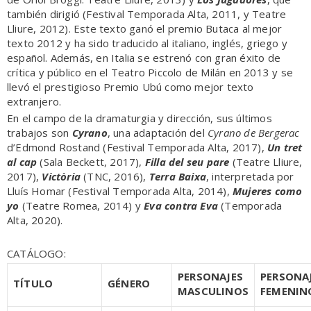
también dirigió (Festival Temporada Alta, 2011, y Teatre
Lliure, 2012). Este texto ganó el premio Butaca al mejor
texto 2012 y ha sido traducido al italiano, inglés, griego y
español. Además, en Italia se estrenó con gran éxito de
crítica y público en el Teatro Piccolo de Milán en 2013 y se
llevó el prestigioso Premio Ubú como mejor texto
extranjero.
En el campo de la dramaturgia y dirección, sus últimos
trabajos son
Cyrano
, una adaptación del
Cyrano de Bergerac
d’Edmond Rostand (Festival Temporada Alta, 2017),
Un tret
al cap
(Sala Beckett, 2017),
Filla del seu pare
(Teatre Lliure,
2017),
Victòria
(TNC, 2016),
Terra Baixa
, interpretada por
Lluís Homar (Festival Temporada Alta, 2014),
Mujeres como
yo
(Teatre Romea, 2014) y
Eva contra Eva
(Temporada
Alta, 2020).
CATÁLOGO:
PERSONAJES
PERSONA
TÍTULO
GÉNERO
MASCULINOS
FEMENIN