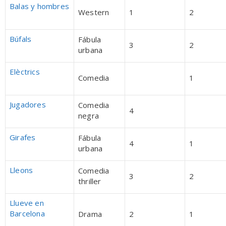
Balas y hombres
Western
1
2
Búfals
Fábula
3
2
urbana
Elèctrics
Comedia
1
Jugadores
Comedia
4
negra
Girafes
Fábula
4
1
urbana
Lleons
Comedia
3
2
thriller
Llueve en
Barcelona
Drama
2
1