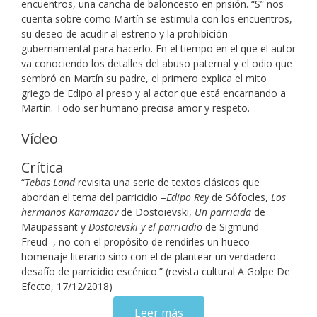
encuentros, una cancha de baloncesto en prisión. “S” nos
cuenta sobre como Martín se estimula con los encuentros,
su deseo de acudir al estreno y la prohibición
gubernamental para hacerlo. En el tiempo en el que el autor
va conociendo los detalles del abuso paternal y el odio que
sembró en Martín su padre, el primero explica el mito
griego de Edipo al preso y al actor que está encarnando a
Martín. Todo ser humano precisa amor y respeto.
Vídeo
Crítica
“
Tebas Land
revisita una serie de textos clásicos que
abordan el tema del parricidio –
Edipo Rey
de Sófocles,
Los
hermanos Karamazov
de Dostoievski,
Un parricida
de
Maupassant y
Dostoievski y el parricidio
de Sigmund
Freud–, no con el propósito de rendirles un hueco
homenaje literario sino con el de plantear un verdadero
desafío de parricidio escénico.” (revista cultural A Golpe De
Efecto, 17/12/2018)
Leer más