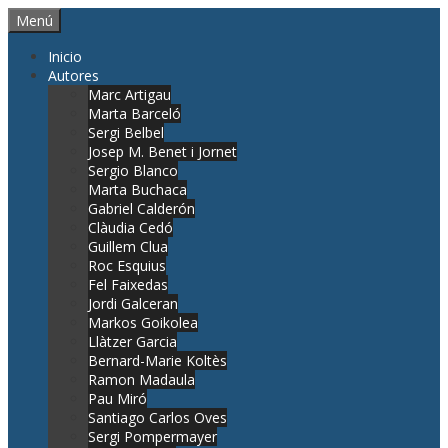
Saltar
Menú
al
contenido
Inicio
Autores
Marc Artigau
Marta Barceló
Sergi Belbel
Josep M. Benet i Jornet
Sergio Blanco
Marta Buchaca
Gabriel Calderón
Clàudia Cedó
Guillem Clua
Roc Esquius
Fel Faixedas
Jordi Galceran
Markos Goikolea
Llàtzer Garcia
Bernard-Marie Koltès
Ramon Madaula
Pau Miró
Santiago Carlos Oves
Sergi Pompermayer