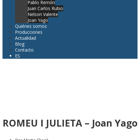
Pablo Remón
Juan Carlos Rubio
Nelson Valente
Joan Yago
Quiénes somos
Producciones
Actualidad
Blog
Contacto
ES
ROMEU I JULIETA – Joan Yago