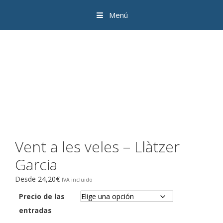
Saltar
Menú
al
contenido
Vent a les veles – Llàtzer
Garcia
Desde
24,20
€
Precio de las
entradas