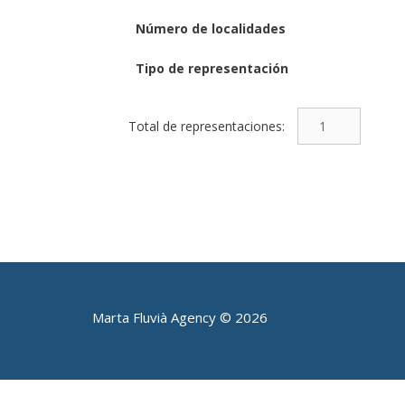
Número de localidades
Tipo de representación
¡Ay,
Carmela!
cantidad
Marta Fluvià Agency ©
2026