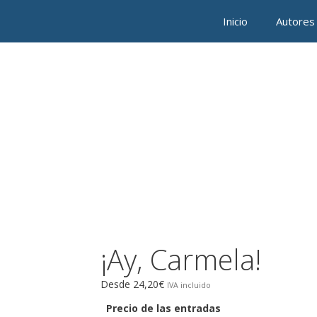
Saltar
Inicio
Autores
al
contenido
¡Ay, Carmela!
Desde
24,20
€
Precio de las entradas