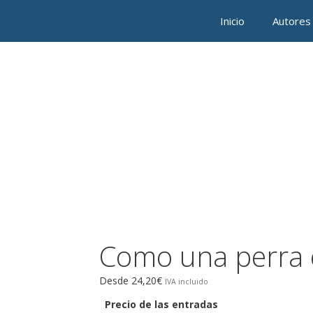
Saltar
Inicio
Autores
al
contenido
Como una perra 
Desde
24,20
€
Precio de las entradas