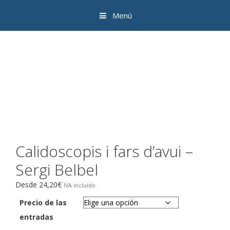
Saltar
Menú
al
contenido
Calidoscopis i fars d’avui –
Sergi Belbel
Desde
24,20
€
Precio de las
entradas