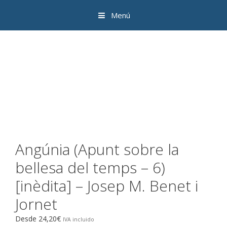
Saltar
Menú
al
contenido
Angúnia (Apunt sobre la
bellesa del temps – 6)
[inèdita] – Josep M. Benet i
Jornet
Desde
24,20
€