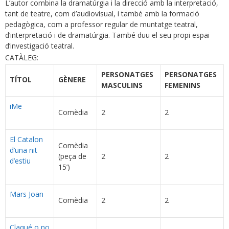
L’autor combina la dramatúrgia i la direcció amb la interpretació,
tant de teatre, com d’audiovisual, i també amb la formació
pedagògica, com a professor regular de muntatge teatral,
d’interpretació i de dramatúrgia. També duu el seu propi espai
d’investigació teatral.
CATÀLEG:
PERSONATGES
PERSONATGES
TÍTOL
GÈNERE
MASCULINS
FEMENINS
iMe
Comèdia
2
2
El Catalon
Comèdia
d’una nit
(peça de
2
2
d’estiu
15’)
Mars Joan
Comèdia
2
2
Claqué o no