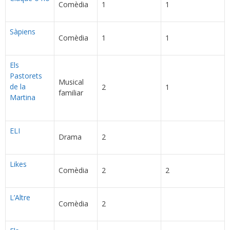
Comèdia
1
1
Sàpiens
Comèdia
1
1
Els
Pastorets
Musical
de la
2
1
familiar
Martina
ELI
Drama
2
Likes
Comèdia
2
2
L’Altre
Comèdia
2