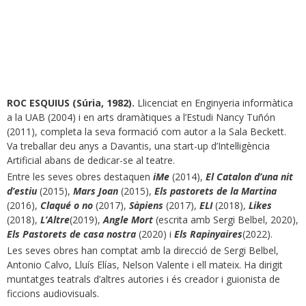
ROC ESQUIUS (Súria, 1982).
Llicenciat en Enginyeria informàtica
a la UAB (2004) i en arts dramàtiques a l’Estudi Nancy Tuñón
(2011), completa la seva formació com autor a la Sala Beckett.
Va treballar deu anys a Davantis, una start-up d’Intel·ligència
Artificial abans de dedicar-se al teatre.
Entre les seves obres destaquen
iMe
(2014),
El Catalon d’una nit
d’estiu
(2015),
Mars Joan
(2015),
Els pastorets de la Martina
(2016),
Claqué o no
(2017),
Sàpiens
(2017),
ELI
(2018),
Likes
(2018),
L’Altre
(2019),
Angle Mort
(escrita amb Sergi Belbel, 2020),
Els Pastorets de casa nostra
(2020) i
Els Rapinyaires
(2022).
Les seves obres han comptat amb la direcció de Sergi Belbel,
Antonio Calvo, Lluís Elías, Nelson Valente i ell mateix. Ha dirigit
muntatges teatrals d’altres autories i és creador i guionista de
ficcions audiovisuals.