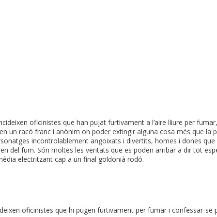
cideixen oficinistes que han pujat furtivament a l’aire lliure per fumar
n un racó franc i anònim on poder extingir alguna cosa més que la pur
sonatges incontrolablement angoixats i divertits, homes i dones que 
el fum. Són moltes les veritats que es poden arribar a dir tot esperan
èdia electritzant cap a un final goldonià rodó.
ideixen oficinistes que hi pugen furtivament per fumar i confessar-se 