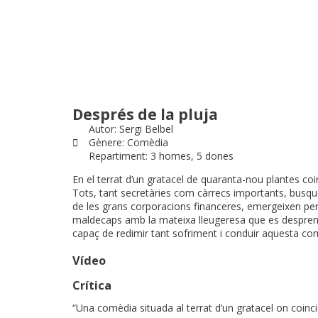
Després de la pluja
Autor: Sergi Belbel
Gènere: Comèdia
Repartiment: 3 homes, 5 dones
En el terrat d’un gratacel de quaranta-nou plantes coin
Tots, tant secretàries com càrrecs importants, busque
de les grans corporacions financeres, emergeixen per
maldecaps amb la mateixa lleugeresa que es desprenen d
capaç de redimir tant sofriment i conduir aquesta com
Vídeo
Crítica
“Una comèdia situada al terrat d’un gratacel on coinc