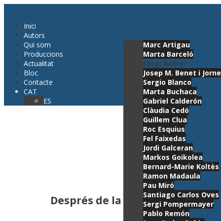
Inici
Autors
Qui som
Marc Artigau
Produccions
Marta Barceló
Actualitat
Sergi Belbel
Bloc
Josep M. Benet i Jorne
Contacte
Sergio Blanco
CAT
Marta Buchaca
ES
Gabriel Calderón
Clàudia Cedó
Guillem Clua
Roc Esquius
Fel Faixedas
Jordi Galceran
Markos Goikolea
Bernard-Marie Koltès
Ramon Madaula
Pau Miró
Santiago Carlos Oves
Després de la pluja
Sergi Pompermayer
Pablo Remón