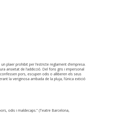
, un plaer prohibit per l’estricte reglament d’empresa.
a ansietat de l’addicció. Del fons gris i impersonal
confessen pors, escupen odis o alliberen els seus
t la veriginosa arribada de la pluja, l’única extició
pors, odis i maldecaps.” (Teatre Barcelona,