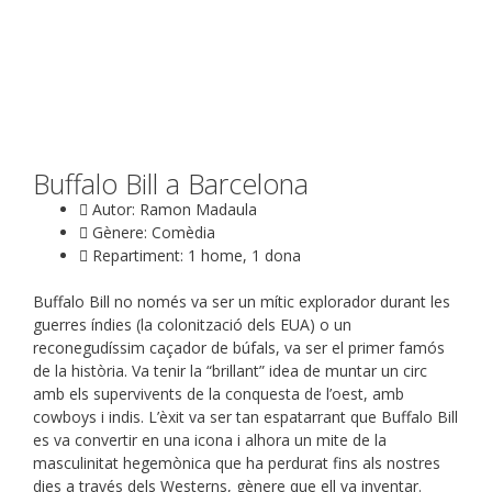
Buffalo Bill a Barcelona
Autor: Ramon Madaula
Gènere: Comèdia
Repartiment: 1 home, 1 dona
Buffalo Bill no només va ser un mític explorador durant les
guerres índies (la colonització dels EUA) o un
reconegudíssim caçador de búfals, va ser el primer famós
de la història. Va tenir la “brillant” idea de muntar un circ
amb els supervivents de la conquesta de l’oest, amb
cowboys i indis. L’èxit va ser tan espatarrant que Buffalo Bill
es va convertir en una icona i alhora un mite de la
masculinitat hegemònica que ha perdurat fins als nostres
dies a través dels Westerns, gènere que ell va inventar.