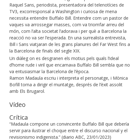
Raquel Sans, periodista, presentadora del telenotícies de
TV3, excorresponsal a Washington i curiosa de mena
necessita entendre Buffalo Bill. Entendre com un pastor de
vaques va arrossegar masses, com va triomfar arreu del
món, com l’alta societat l’adorava i per què a Barcelona la
reacció no va ser l’esperada. En una surrealista entrevista,
Bill i Sans viatjaran de les grans planures del Far West fins a
la Barcelona de finals del segle XIX.
Un diàleg on es desgranen els motius pels quals l’ideal
d’home rude i viril que encarnava Buffalo Bill sembla que no
va entusiasmar la Barcelona de l’època.
Ramon Madaula escriu i interpreta el personatge, i Mònica
Bofill torna a dirigir el muntatge, després de l’èxit assolit
amb Els Brugarol.
Vídeo
Crítica
“Madaula compone un convincente Buffalo Bill que debería
servir para ilustrar el choque entre el discurso nacional y el
revisionismo indigenista.” (diario ABC, 23/01/2023)