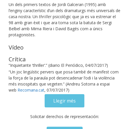
Un dels primers textos de Jordi Galceran (1995) amb
l’enginy característic d’un dels dramaturgs més universals de
casa nostra. Un
thriller
psicològic que ja es va estrenar el
98 amb gran èxit i que ara torna sota la batuta de Sergi
Belbel amb Mima Riera i David Bagés com a únics
protagonistes.
Vídeo
Crítica
“Inquietante ‘thriller’.” (diario El Periódico, 04/07/2017)
“Un joc lingüístic pervers que posa també de manifest com
la força de la paraula pot desencadenar l’odi i la violència
més insospitats que vegeten.” (Andreu Sotorra a espai
web
Recomana.cat
, 07/07/2017)
Llegir més
Solicitar derechos de representación: