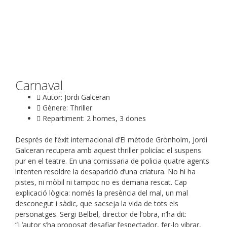
Carnaval
Autor: Jordi Galceran
Gènere: Thriller
Repartiment: 2 homes, 3 dones
Després de l’èxit internacional d’El mètode Grönholm, Jordi
Galceran recupera amb aquest thriller policíac el suspens
pur en el teatre. En una comissaria de policia quatre agents
intenten resoldre la desaparició d’una criatura. No hi ha
pistes, ni mòbil ni tampoc no es demana rescat. Cap
explicació lògica: només la presència del mal, un mal
desconegut i sàdic, que sacseja la vida de tots els
personatges. Sergi Belbel, director de l’obra, n’ha dit:
“L’autor s’ha proposat desafiar l’espectador, fer-lo vibrar,