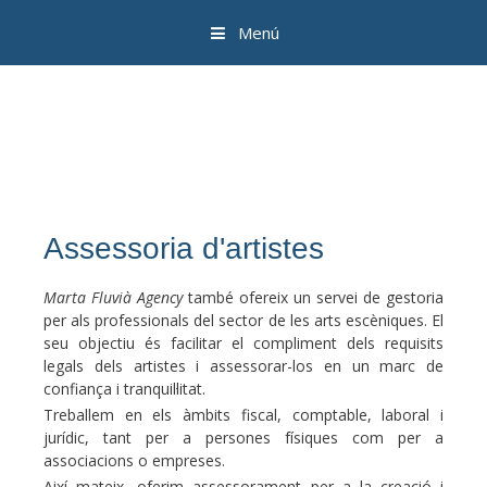
Menú
Assessoria d'artistes
Marta Fluvià Agency
també ofereix un servei de gestoria
per als professionals del sector de les arts escèniques. El
seu objectiu és facilitar el compliment dels requisits
legals dels artistes i assessorar-los en un marc de
confiança i tranquil·litat.
Treballem en els àmbits fiscal, comptable, laboral i
jurídic, tant per a persones físiques com per a
associacions o empreses.
Així mateix, oferim assessorament per a la creació i